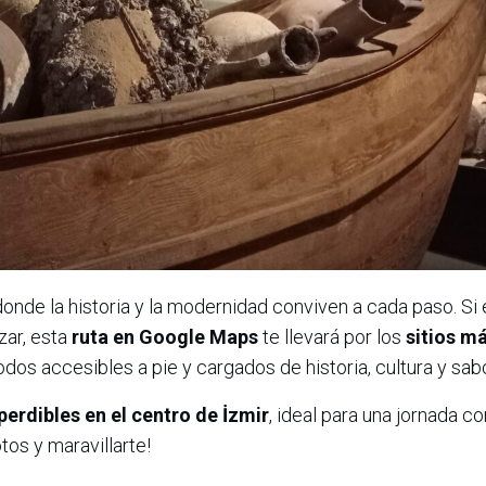
donde la historia y la modernidad conviven a cada paso. Si
zar, esta
ruta en Google Maps
te llevará por los
sitios m
todos accesibles a pie y cargados de historia, cultura y sabo
perdibles en el centro de İzmir
, ideal para una jornada c
tos y maravillarte!