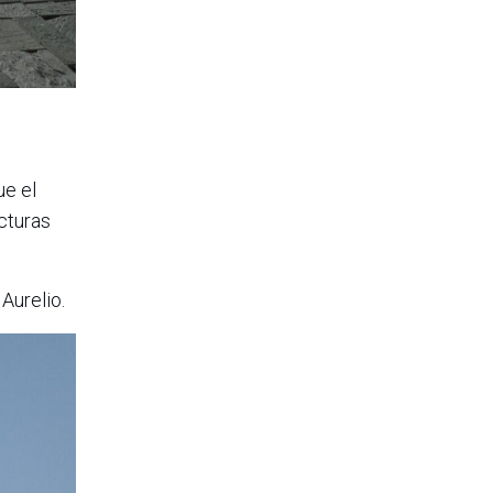
ue el
cturas
Aurelio.