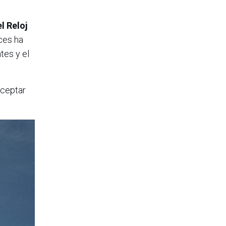
l Reloj
ces ha
tes y el
aceptar