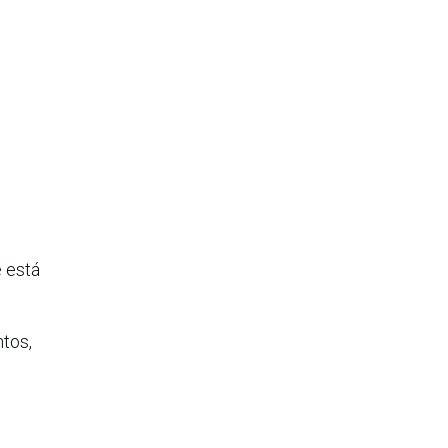
e está
ntos,