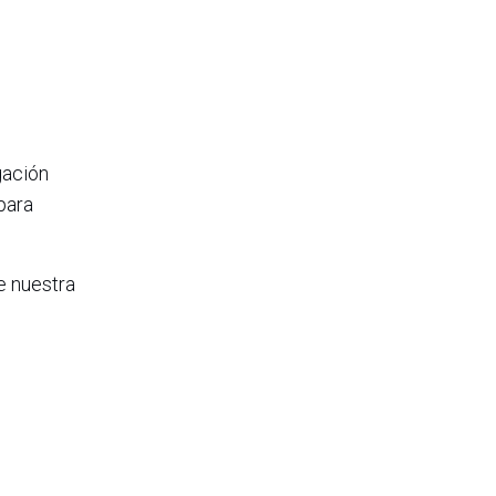
gación
 para
e nuestra