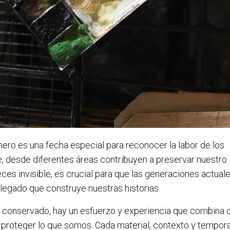
ro es una fecha especial para reconocer la labor de los
, desde diferentes áreas contribuyen a preservar nuestro
ces invisible, es crucial para que las generaciones actual
 legado que construye nuestras historias.
 conservado, hay un esfuerzo y experiencia que combina c
or proteger lo que somos. Cada material, contexto y tempor